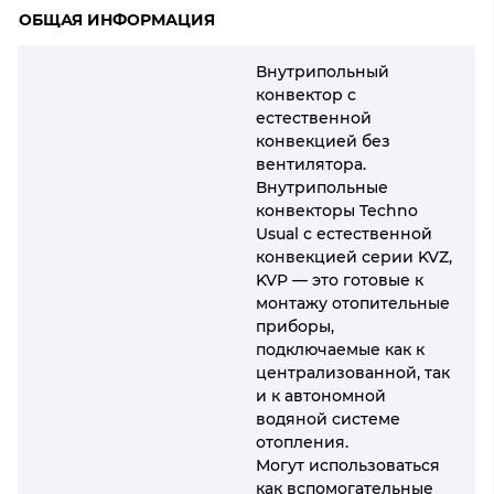
ОБЩАЯ ИНФОРМАЦИЯ
Внутрипольный
конвектор с
естественной
конвекцией без
вентилятора.
Внутрипольные
конвекторы Techno
Usual с естественной
конвекцией серии KVZ,
KVP — это готовые к
монтажу отопительные
приборы,
подключаемые как к
централизованной, так
и к автономной
водяной системе
отопления.
Могут использоваться
как вспомогательные