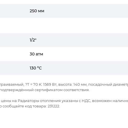
250 мм
1/2"
30 атм
130 °C
траиваемый, ?Т = 70 K: 1569 Вт, высота: 140 мм, посадочный диамет
я подтверждённый сертификатом соответствия.
се цены на Радиаторы отопления указаны с НДС, возможен наличн
 сообщайте код товара: 231222.