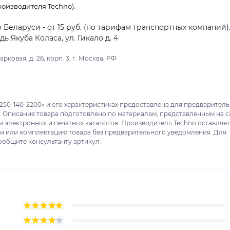
оизводителя Techno).
о Беларуси - от 15 руб. (по тарифам транспортных компаний)
 Якуба Коласа, ул. Гикало д. 4
ковая, д. 26, корп. 3, г. Москва, РФ
250-140-2200» и его характеристиках предоставлена для предварител
. Описание товара подготовлено по материалам, представленным на с
м электронных и печатных каталогов. Производитель Techno оставляет
ки или комплектацию товара без предварительного уведомления. Для
ообщите консультанту артикул .