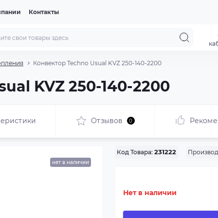
мпании
Контакты
ка
опления
Конвектор Techno Usual KVZ 250-140-2200
ual KVZ 250-140-2200
теристики
Отзывов
Рекоме
0
Производ
Код Товара:
231222
нет в наличии
Нет в наличии