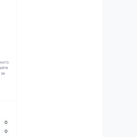
.
ьного
айте
 за
0
0