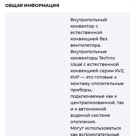
ОБЩАЯ ИНФОРМАЦИЯ
Внутрипольный
конвектор с
естественной
конвекцией без
вентилятора.
Внутрипольные
конвекторы Techno
Usual с естественной
конвекцией серии KVZ,
KVP — это готовые к
монтажу отопительные
приборы,
подключаемые как к
централизованной, так
и к автономной
водяной системе
отопления.
Могут использоваться
как вспомогательные