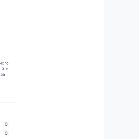
.
ьного
айте
 за
0
0