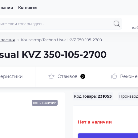
мпании
Контакты
ка
опления
Конвектор Techno Usual KVZ 350-105-2700
ual KVZ 350-105-2700
теристики
Отзывов
Рекоме
0
Производ
Код Товара:
231053
нет в наличии
Нет в наличии