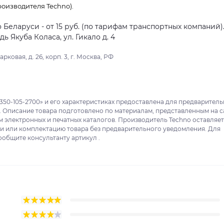
оизводителя Techno).
о Беларуси - от 15 руб. (по тарифам транспортных компаний)
 Якуба Коласа, ул. Гикало д. 4
ковая, д. 26, корп. 3, г. Москва, РФ
350-105-2700» и его характеристиках предоставлена для предварител
. Описание товара подготовлено по материалам, представленным на с
м электронных и печатных каталогов. Производитель Techno оставляет
ки или комплектацию товара без предварительного уведомления. Для
ообщите консультанту артикул .