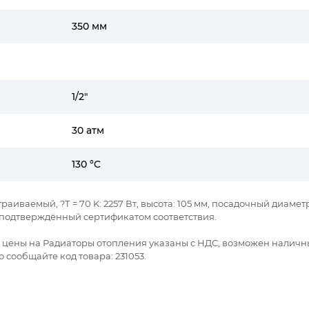
350 мм
1/2"
30 атм
130 °C
траиваемый, ?Т = 70 K: 2257 Вт, высота: 105 мм, посадочный диамет
я подтверждённый сертификатом соответствия.
се цены на Радиаторы отопления указаны с НДС, возможен наличн
 сообщайте код товара: 231053.