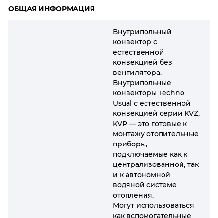
ОБЩАЯ ИНФОРМАЦИЯ
Внутрипольный
конвектор с
естественной
конвекцией без
вентилятора.
Внутрипольные
конвекторы Techno
Usual с естественной
конвекцией серии KVZ,
KVP — это готовые к
монтажу отопительные
приборы,
подключаемые как к
централизованной, так
и к автономной
водяной системе
отопления.
Могут использоваться
как вспомогательные