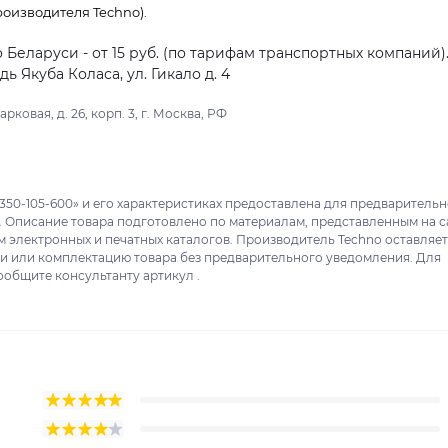
оизводителя Techno).
о Беларуси - от 15 руб. (по тарифам транспортных компаний)
 Якуба Коласа, ул. Гикало д. 4
ковая, д. 26, корп. 3, г. Москва, РФ
350-105-600» и его характеристиках предоставлена для предваритель
. Описание товара подготовлено по материалам, представленным на с
м электронных и печатных каталогов. Производитель Techno оставляет
ки или комплектацию товара без предварительного уведомления. Для
ообщите консультанту артикул .