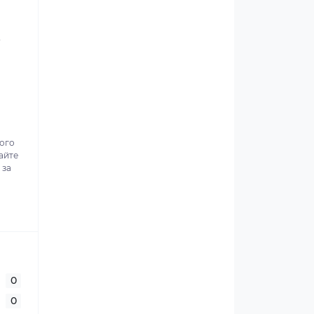
.
ного
айте
 за
0
0