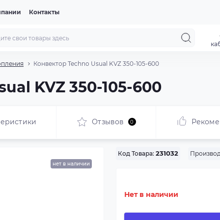
мпании
Контакты
ка
опления
Конвектор Techno Usual KVZ 350-105-600
ual KVZ 350-105-600
теристики
Отзывов
Рекоме
0
Производ
Код Товара:
231032
нет в наличии
Нет в наличии