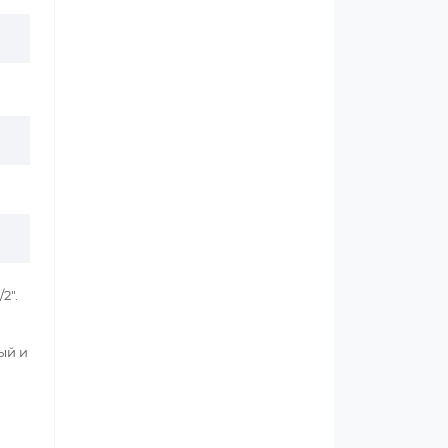
2".
ый и