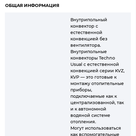
ОБЩАЯ ИНФОРМАЦИЯ
Внутрипольный
конвектор с
естественной
конвекцией без
вентилятора.
Внутрипольные
конвекторы Techno
Usual с естественной
конвекцией серии KVZ,
KVP — это готовые к
монтажу отопительные
приборы,
подключаемые как к
централизованной, так
и к автономной
водяной системе
отопления.
Могут использоваться
как вспомогательные