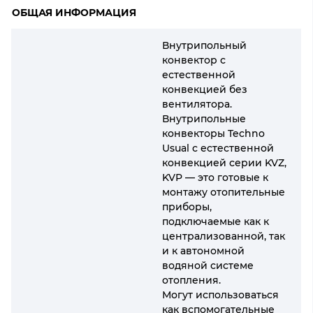
ОБЩАЯ ИНФОРМАЦИЯ
Внутрипольный
конвектор с
естественной
конвекцией без
вентилятора.
Внутрипольные
конвекторы Techno
Usual с естественной
конвекцией серии KVZ,
KVP — это готовые к
монтажу отопительные
приборы,
подключаемые как к
централизованной, так
и к автономной
водяной системе
отопления.
Могут использоваться
как вспомогательные