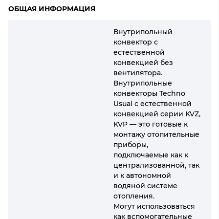
ОБЩАЯ ИНФОРМАЦИЯ
Внутрипольный
конвектор с
естественной
конвекцией без
вентилятора.
Внутрипольные
конвекторы Techno
Usual с естественной
конвекцией серии KVZ,
KVP — это готовые к
монтажу отопительные
приборы,
подключаемые как к
централизованной, так
и к автономной
водяной системе
отопления.
Могут использоваться
как вспомогательные