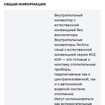
ОБЩАЯ ИНФОРМАЦИЯ
Внутрипольный
конвектор с
естественной
конвекцией без
вентилятора.
Внутрипольные
конвекторы Techno
Usual с естественной
конвекцией серии KVZ,
KVP — это готовые к
монтажу отопительные
приборы,
подключаемые как к
централизованной, так
и к автономной
водяной системе
отопления.
Могут использоваться
как вспомогательные