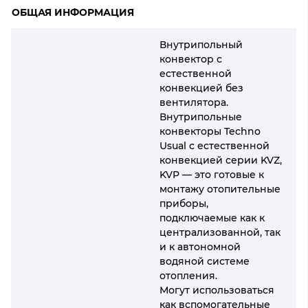
ОБЩАЯ ИНФОРМАЦИЯ
Внутрипольный
конвектор с
естественной
конвекцией без
вентилятора.
Внутрипольные
конвекторы Techno
Usual с естественной
конвекцией серии KVZ,
KVP — это готовые к
монтажу отопительные
приборы,
подключаемые как к
централизованной, так
и к автономной
водяной системе
отопления.
Могут использоваться
как вспомогательные