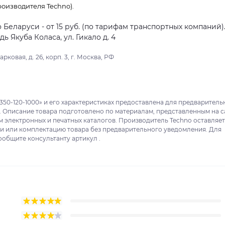
оизводителя Techno).
о Беларуси - от 15 руб. (по тарифам транспортных компаний)
 Якуба Коласа, ул. Гикало д. 4
ковая, д. 26, корп. 3, г. Москва, РФ
350-120-1000» и его характеристиках предоставлена для предваритель
. Описание товара подготовлено по материалам, представленным на с
м электронных и печатных каталогов. Производитель Techno оставляет
ки или комплектацию товара без предварительного уведомления. Для
ообщите консультанту артикул .