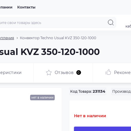
мпании
Контакты
ка
опления
Конвектор Techno Usual KVZ 350-120-1000
ual KVZ 350-120-1000
теристики
Отзывов
Рекоме
0
Производ
Код Товара:
231134
нет в наличии
Нет в наличии