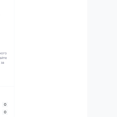
.
ного
айте
 за
0
0