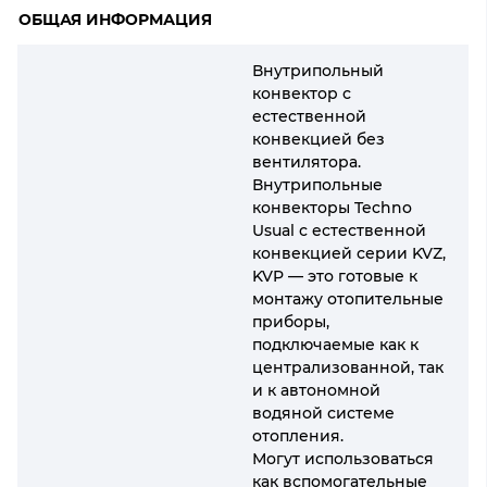
ОБЩАЯ ИНФОРМАЦИЯ
Внутрипольный
конвектор с
естественной
конвекцией без
вентилятора.
Внутрипольные
конвекторы Techno
Usual с естественной
конвекцией серии KVZ,
KVP — это готовые к
монтажу отопительные
приборы,
подключаемые как к
централизованной, так
и к автономной
водяной системе
отопления.
Могут использоваться
как вспомогательные