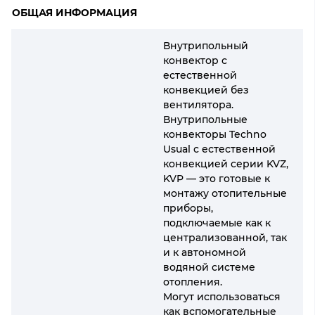
ОБЩАЯ ИНФОРМАЦИЯ
Внутрипольный
конвектор с
естественной
конвекцией без
вентилятора.
Внутрипольные
конвекторы Techno
Usual с естественной
конвекцией серии KVZ,
KVP — это готовые к
монтажу отопительные
приборы,
подключаемые как к
централизованной, так
и к автономной
водяной системе
отопления.
Могут использоваться
как вспомогательные