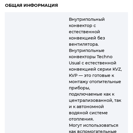
ОБЩАЯ ИНФОРМАЦИЯ
Внутрипольный
конвектор с
естественной
конвекцией без
вентилятора.
Внутрипольные
конвекторы Techno
Usual с естественной
конвекцией серии KVZ,
KVP — это готовые к
монтажу отопительные
приборы,
подключаемые как к
централизованной, так
и к автономной
водяной системе
отопления.
Могут использоваться
как вспомогательные