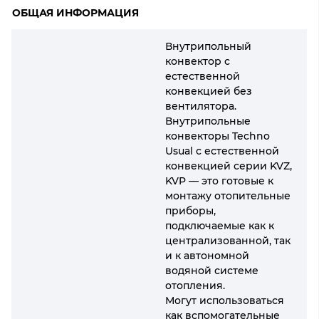
ОБЩАЯ ИНФОРМАЦИЯ
Внутрипольный
конвектор с
естественной
конвекцией без
вентилятора.
Внутрипольные
конвекторы Techno
Usual с естественной
конвекцией серии KVZ,
KVP — это готовые к
монтажу отопительные
приборы,
подключаемые как к
централизованной, так
и к автономной
водяной системе
отопления.
Могут использоваться
как вспомогательные