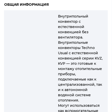
ОБЩАЯ ИНФОРМАЦИЯ
Внутрипольный
конвектор с
естественной
конвекцией без
вентилятора.
Внутрипольные
конвекторы Techno
Usual с естественной
конвекцией серии KVZ,
KVP — это готовые к
монтажу отопительные
приборы,
подключаемые как к
централизованной, так
и к автономной
водяной системе
отопления.
Могут использоваться
как вспомогательные