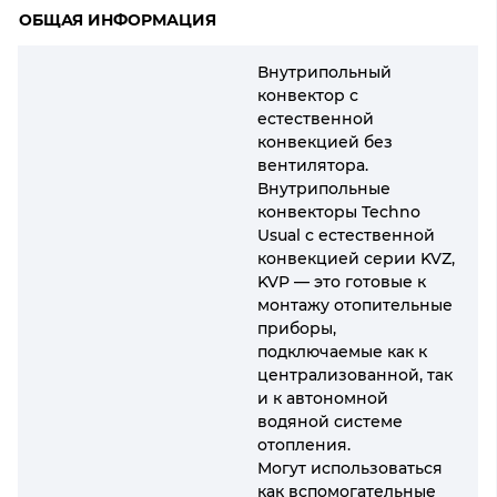
ОБЩАЯ ИНФОРМАЦИЯ
Внутрипольный
конвектор с
естественной
конвекцией без
вентилятора.
Внутрипольные
конвекторы Techno
Usual с естественной
конвекцией серии KVZ,
KVP — это готовые к
монтажу отопительные
приборы,
подключаемые как к
централизованной, так
и к автономной
водяной системе
отопления.
Могут использоваться
как вспомогательные