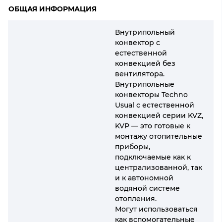
ОБЩАЯ ИНФОРМАЦИЯ
Внутрипольный
конвектор с
естественной
конвекцией без
вентилятора.
Внутрипольные
конвекторы Techno
Usual с естественной
конвекцией серии KVZ,
KVP — это готовые к
монтажу отопительные
приборы,
подключаемые как к
централизованной, так
и к автономной
водяной системе
отопления.
Могут использоваться
как вспомогательные