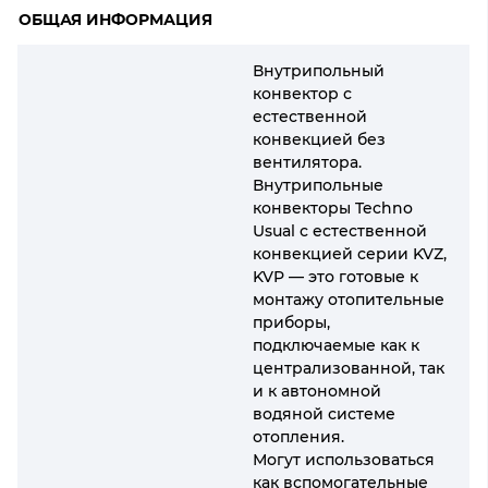
ОБЩАЯ ИНФОРМАЦИЯ
Внутрипольный
конвектор с
естественной
конвекцией без
вентилятора.
Внутрипольные
конвекторы Techno
Usual с естественной
конвекцией серии KVZ,
KVP — это готовые к
монтажу отопительные
приборы,
подключаемые как к
централизованной, так
и к автономной
водяной системе
отопления.
Могут использоваться
как вспомогательные