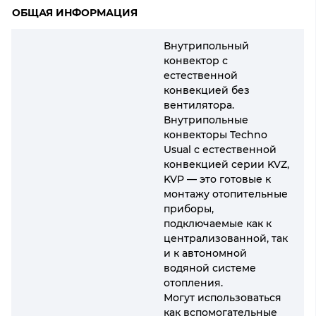
ОБЩАЯ ИНФОРМАЦИЯ
Внутрипольный
конвектор с
естественной
конвекцией без
вентилятора.
Внутрипольные
конвекторы Techno
Usual с естественной
конвекцией серии KVZ,
KVP — это готовые к
монтажу отопительные
приборы,
подключаемые как к
централизованной, так
и к автономной
водяной системе
отопления.
Могут использоваться
как вспомогательные