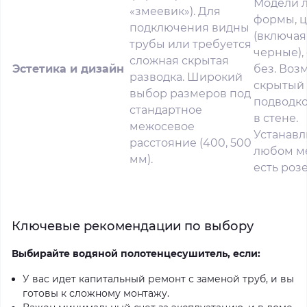
Модели 
«змеевик»). Для
формы, ц
подключения видны
(включа
трубы или требуется
черные),
сложная скрытая
Эстетика и дизайн
без. Воз
разводка. Широкий
скрытый 
выбор размеров под
подводк
стандартное
в стене.
межосевое
Устанавл
расстояние (400, 500
любом ме
мм).
есть розе
Ключевые рекомендации по выбору
Выбирайте водяной полотенцесушитель, если:
У вас идет капитальный ремонт с заменой труб, и вы
готовы к сложному монтажу.