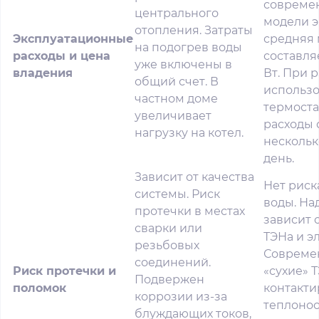
совреме
центрального
модели 
отопления. Затраты
Эксплуатационные
средняя
на подогрев воды
расходы и цена
составля
уже включены в
владения
Вт. При 
общий счет. В
использо
частном доме
термоста
увеличивает
расходы 
нагрузку на котел.
нескольк
день.
Зависит от качества
Нет риск
системы. Риск
воды. На
протечки в местах
зависит 
сварки или
ТЭНа и э
резьбовых
Совреме
соединений.
Риск протечки и
«сухие» 
Подвержен
поломок
контакти
коррозии из-за
теплонос
блуждающих токов,