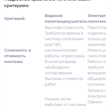
критериям
Водяной
Электри
Критерий
полотенцесушитель
полотен
Высокая сложность.
Простота
Требуется врезка в
подключ
систему отопления
только р
или ГВС,
заземле
Сложность и
сантехнические
Можно у
стоимость
работы, опрессовка.
самостоя
монтажа
В многоэтажках
Работы ч
необходимо
требуют
согласование.
вмешател
Высокая стоимость
общедом
работ.
системы.
Затраты 
электроэ
Низкие, если
Однако
работает от системы