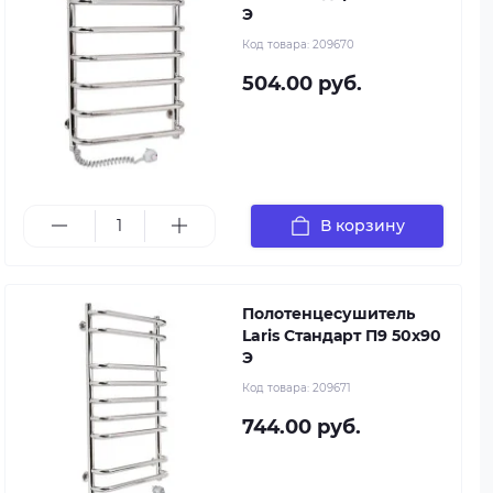
Э
Код товара:
209670
504.00 руб.
В корзину
Полотенцесушитель
Laris Стандарт П9 50х90
Э
Код товара:
209671
744.00 руб.