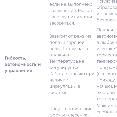
исключа
если не выполнено
образов
заземление. Может
и повыш
завоздушиться или
безопасн
засориться.
Полная
Зависит от режима
автономн
подачи горячей
в любое 
воды. Летом часто
и суток.
отключен.
термоста
Гибкость,
Температура не
таймеро
автономность и
регулируется.
програм
управление
Работает только при
(включит
наличии
приходу,
циркуляции в
ночью). 
системе.
выстави
температ
Максима
Чаще классические
свобода 
формы («лесенка»,